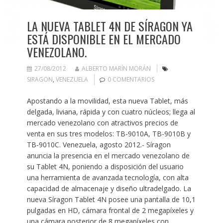
LA NUEVA TABLET 4N DE SÍRAGON YA
ESTÁ DISPONIBLE EN EL MERCADO
VENEZOLANO.
27/08/2012
ALBERTO MARÍN MORÁN
SIRAGON
,
VENEZUELA
0 COMENTARIOS
Apostando a la movilidad, esta nueva Tablet, más
delgada, liviana, rápida y con cuatro núcleos; llega al
mercado venezolano con atractivos precios de
venta en sus tres modelos: TB-9010A, TB-9010B y
TB-9010C. Venezuela, agosto 2012.- Síragon
anuncia la presencia en el mercado venezolano de
su Tablet 4N, poniendo a disposición del usuario
una herramienta de avanzada tecnología, con alta
capacidad de almacenaje y diseño ultradelgado. La
nueva Síragon Tablet 4N posee una pantalla de 10,1
pulgadas en HD, cámara frontal de 2 megapíxeles y
una cámara posterior de 8 megapíxeles con…