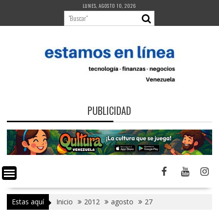
Saltar
LUNES, AGOSTO 10, 2026
al
contenido
PUBLICIDAD
Estas aquí
Inicio
2012
agosto
27